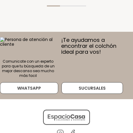
¡Te ayudamos a
encontrar el colchón
ideal para vos!
Comunicate con un experto
para que tu búsqueda de un
mejor descanso sea mucho
más facil
WHATSAPP
SUCURSALES