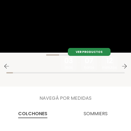
VER PRODUCTOS
03
07
12
dias
horas
minutos
NAVEGÁ POR MEDIDAS
COLCHONES
SOMMIERS