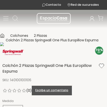
Contacto
Red de sucursales
Colchones
2 Plazas
Colchón 2 Plazas Springwall One Plus Europillow Espuma
70%
OFF
Colchón 2 Plazas Springwall One Plus Europillow
Espuma
SKU
:
140100100106
(
0
)
Escribe un comentario
Medida