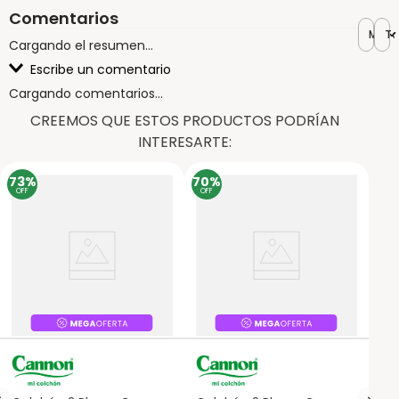
Comentarios
Más r
To
Cargando el resumen…
Escribe un comentario
Cargando comentarios…
CREEMOS QUE ESTOS PRODUCTOS PODRÍAN
Agregar comentario
INTERESARTE:
Título
73%
70%
OFF
OFF
Califica el producto de 1 a 5 estrellas
Tu nombre
Dirección de email
Escribe un comentario