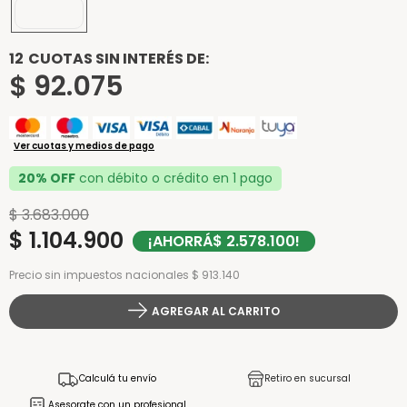
190x140
12
CUOTAS SIN INTERÉS DE:
$
92
.
075
Ver cuotas y medios de pago
20% OFF
con débito o crédito en 1 pago
$
3
.
683
.
000
$
1
.
104
.
900
¡AHORRÁ
$
2
.
578
.
100
!
Precio sin impuestos nacionales $ 913.140
AGREGAR AL CARRITO
Calculá tu envío
Retiro en sucursal
Asesorate con un profesional