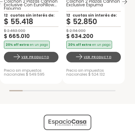
Colchón 2 Plazas Cannon
Colchón 2 Plazas Cannon
Exclusive Con EuroPillow
Exclusive Espuma
Espuma
12
cuotas sin interés de:
12
cuotas sin interés de:
$
55
.
418
$
52
.
850
$
2
.
463
.
000
$
2
.
114
.
000
$
665
.
010
$
634
.
200
20% off extra
en un pago
20% off extra
en un pago
VER PRODUCTO
VER PRODUCTO
Enviar comentario
Precio sin impuestos
Precio sin impuestos
nacionales $ 549.595
nacionales $ 524.132