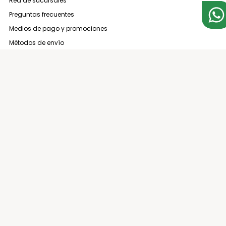
Red de sucursales
Preguntas frecuentes
Medios de pago y promociones
Métodos de envío
Términos y condiciones
Arrepentimiento de compra
3794 137000
contacto@espaciocasa.com.ar
Sucursales
Medios de pago