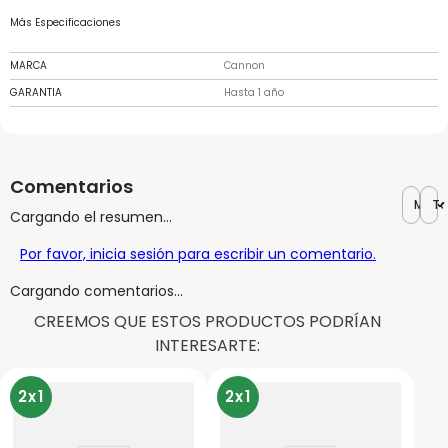
Más Especificaciones
MARCA
Cannon
GARANTIA
Hasta 1 año
Comentarios
Más r
To
Cargando el resumen…
Por favor, inicia sesión para escribir un comentario.
Cargando comentarios…
CREEMOS QUE ESTOS PRODUCTOS PODRÍAN
INTERESARTE:
2x1
2x1