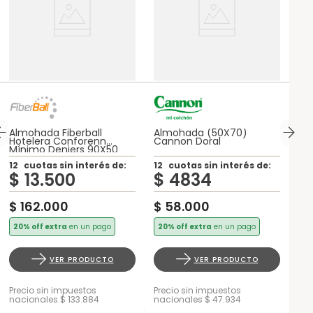
Almohada Fiberball
Almohada (50X70)
Hotelera Conforenn
Cannon Doral
Mínimo Deniers 90X50
12
cuotas sin interés de:
12
cuotas sin interés de:
$
13
.
500
$
4834
$
162
.
000
$
58
.
000
20% off extra
en un pago
20% off extra
en un pago
VER PRODUCTO
VER PRODUCTO
Precio sin impuestos
Precio sin impuestos
nacionales $ 133.884
nacionales $ 47.934