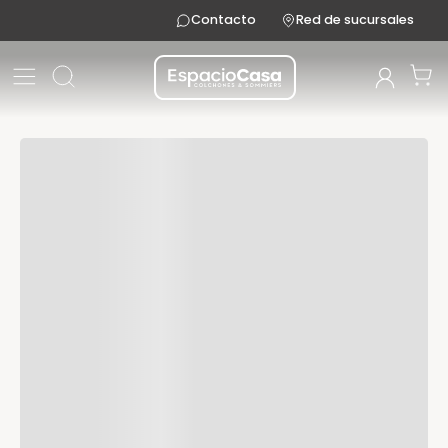
Contacto
Red de sucursales