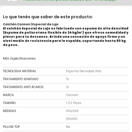
Lo que tenés que saber de este producto:
Colchón Cannon | Especial de Lujo
El colchón Especial de Lujo es fabricado con espuma de alta densidad
(Espuma de poliuretano flexible de 26 kg/m³) que ofrece comodidad y
placer para tu descanso. Brinda una sensación de apoyo firme y un
nivel medio de resistencia para la espalda, soportando hasta 80 kg
de peso.
Más Especificaciones
TECNOLOGIA MATERIAL
Espuma Densidad Alta
TRATAMIENTO IGNIFUGO
Si
TRATAMIENTO ANTI ÁCAROS
Si
MARCA
Cannon
TAMAÑO
1 1/2 Plaza
MEDIDAS
190x090
190x100
PILLOW TOP
No