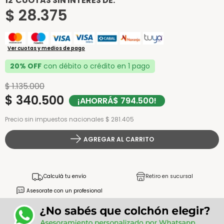
12
CUOTAS SIN INTERÉS DE:
$
28
.
375
Ver cuotas y medios de pago
20% OFF
con débito o crédito en 1 pago
$
1
.
135
.
000
$
340
.
500
¡AHORRÁ
$
794
.
500
!
Precio sin impuestos nacionales $ 281.405
AGREGAR AL CARRITO
Calculá tu envío
Retiro en sucursal
Asesorate con un profesional