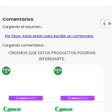
Comentarios
Más r
To
Cargando el resumen…
Por favor, inicia sesión para escribir un comentario.
Cargando comentarios…
CREEMOS QUE ESTOS PRODUCTOS PODRÍAN
INTERESARTE:
73%
70%
OFF
OFF