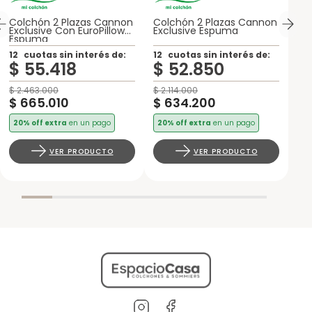
Colchón 2 Plazas Cannon
Colchón 2 Plazas Cannon
Exclusive Con EuroPillow
Exclusive Espuma
Espuma
12
cuotas sin interés de:
12
cuotas sin interés de:
$
55
.
418
$
52
.
850
$
2
.
463
.
000
$
2
.
114
.
000
$
665
.
010
$
634
.
200
20% off extra
en un pago
20% off extra
en un pago
VER PRODUCTO
VER PRODUCTO
Precio sin impuestos
Precio sin impuestos
nacionales $ 549.595
nacionales $ 524.132