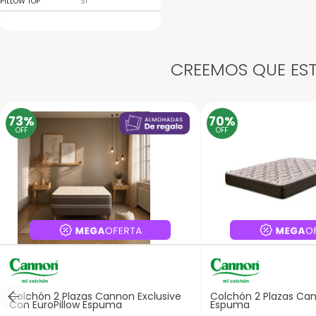
PILLOW TOP
Si
CREEMOS QUE EST
73%
70%
OFF
OFF
Colchón 2 Plazas Cannon Exclusive
Colchón 2 Plazas Can
Con EuroPillow Espuma
Espuma