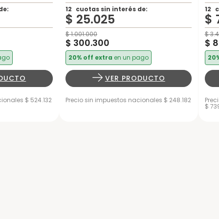
de:
12
cuotas sin interés de:
12
c
$
25
.
025
$
$
1
.
001
.
000
$
3
.
4
$
300
.
300
$
8
ago
20% off extra
en un pago
20%
ODUCTO
VER PRODUCTO
ionales $ 524.132
Precio sin impuestos nacionales $ 248.182
Prec
$ 73