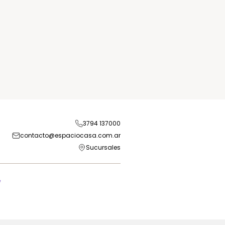
3794 137000
contacto@espaciocasa.com.ar
Sucursales