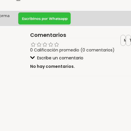
Comentarios
Más
0 Calificación promedio
(0 comentarios)
Escribe un comentario
No hay comentarios.
Agregar comentario
Título
Califica el producto de 1 a 5 estrellas
Tu nombre