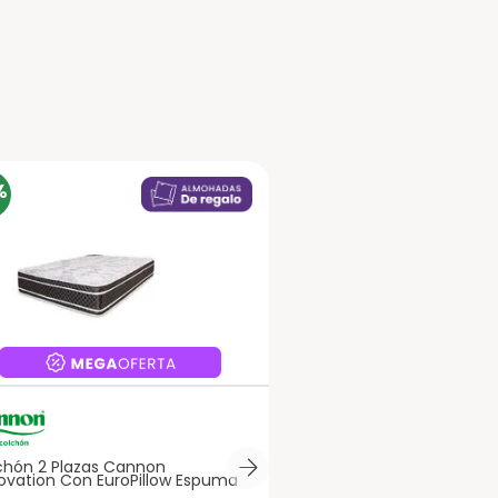
Dirección de email
Escribe un comentario
%
Enviar comentario
chón 2 Plazas Cannon
ovation Con EuroPillow Espuma