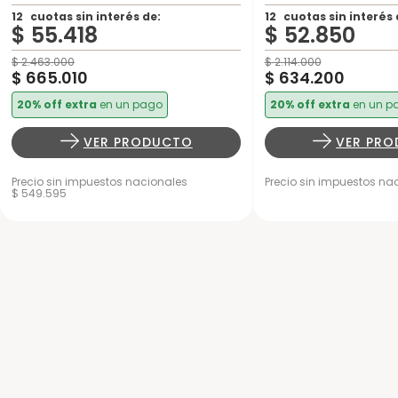
12
cuotas sin interés de:
12
cuotas sin interés 
$
55
.
418
$
52
.
850
$
2
.
463
.
000
$
2
.
114
.
000
$
665
.
010
$
634
.
200
20% off extra
en un pago
20% off extra
en un p
VER PRODUCTO
VER PR
Precio sin impuestos nacionales
Precio sin impuestos nac
$ 549.595