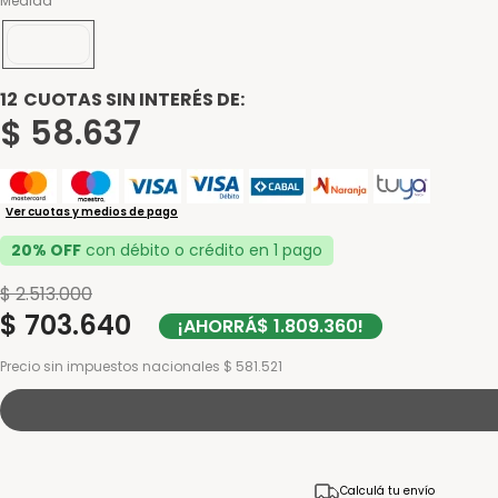
Medida
190x100
12
CUOTAS SIN INTERÉS DE:
$
58
.
637
Ver cuotas y medios de pago
20% OFF
con débito o crédito en 1 pago
$
2
.
513
.
000
$
703
.
640
¡AHORRÁ
$
1
.
809
.
360
!
Precio sin impuestos nacionales $ 581.521
Calculá tu envío