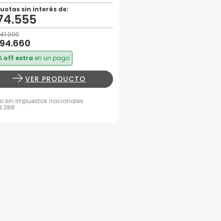
uotas sin interés de:
74
.
555
41
.
000
94
.
660
 off extra
en un pago
VER PRODUCTO
io sin impuestos nacionales
9.388