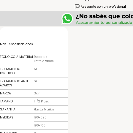
Asesorate con un profesional
Más Especificaciones
TECNOLOGIA MATERIAL
Resortes
Entrelazados
TRATAMIENTO
Si
IGNIFUGO
TRATAMIENTO ANTI
Si
ÁCAROS
MARCA
Gani
TAMAÑO
1 1/2 Plaza
GARANTIA
Hasta 5 años
MEDIDAS
190x090
190x100