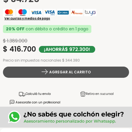
Ver cuotas y medios de pago
20% OFF
con débito o crédito en 1 pago
$
1
.
389
.
000
$
416
.
700
¡AHORRÁ
$
972
.
300
!
Precio sin impuestos nacionales $ 344.380
AGREGAR AL CARRITO
Calculá tu envío
Retiro en sucursal
Asesorate con un profesional