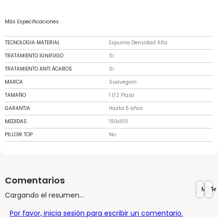
Más Especificaciones
TECNOLOGIA MATERIAL
Espuma Densidad Alta
TRATAMIENTO IGNIFUGO
Si
TRATAMIENTO ANTI ÁCAROS
Si
MARCA
Suavegom
TAMAÑO
1 1/2 Plaza
GARANTIA
Hasta 5 años
MEDIDAS
190x100
PILLOW TOP
No
Comentarios
Más r
To
Cargando el resumen…
Por favor, inicia sesión para escribir un comentario.