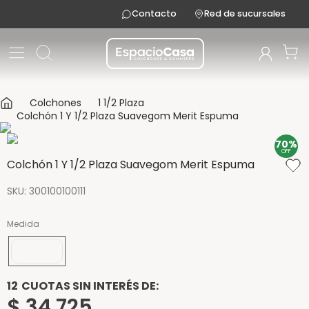
Contacto
Red de sucursales
Colchones
1 1/2 Plaza
Colchón 1 Y 1/2 Plaza Suavegom Merit Espuma
70%
OFF
Colchón 1 Y 1/2 Plaza Suavegom Merit Espuma
SKU
:
300100100111
Medida
190x100
12
CUOTAS SIN INTERÉS DE:
$
34
.
725