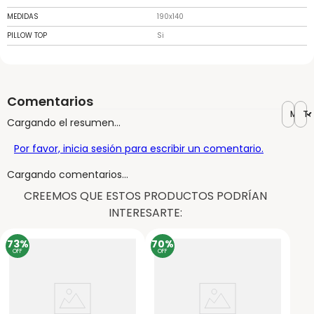
MEDIDAS
190x140
PILLOW TOP
Si
Comentarios
Más r
To
Cargando el resumen…
Por favor, inicia sesión para escribir un comentario.
Cargando comentarios…
CREEMOS QUE ESTOS PRODUCTOS PODRÍAN
INTERESARTE:
73%
70%
OFF
OFF