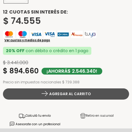
12
CUOTAS SIN INTERÉS DE:
$
74
.
555
Ver cuotas y medios de pago
20% OFF
con débito o crédito en 1 pago
$
3
.
441
.
000
$
894
.
660
¡AHORRÁ
$
2
.
546
.
340
!
Precio sin impuestos nacionales $ 739.388
AGREGAR AL CARRITO
Calculá tu envío
Retiro en sucursal
Asesorate con un profesional