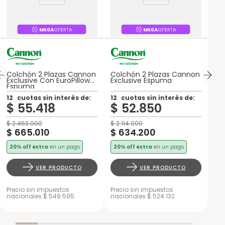
Colchón 2 Plazas Cannon
Colchón 2 Plazas Cannon
Exclusive Con EuroPillow
Exclusive Espuma
Espuma
12
cuotas sin interés de:
12
cuotas sin interés de:
$
55
.
418
$
52
.
850
$
2
.
463
.
000
$
2
.
114
.
000
$
665
.
010
$
634
.
200
20% off extra
en un pago
20% off extra
en un pago
VER PRODUCTO
VER PRODUCTO
Precio sin impuestos
Precio sin impuestos
nacionales $ 549.595
nacionales $ 524.132