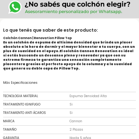
Lo que tenés que saber de este producto:
Colchón Cannon | Renovation Pillow Top
Es un colchón de espuma de altísima densidad que brinda un placer
absoluto a la hora de dormir y el mayor bienestar a tu cuerpo, con un
plus de suavidad en el apoyo.El colchón Cannon Renovation es ideal
si estás buscando un descanso pleno y renovador ya que con su
extrema firmeza te garantiza una sensación completamente
placentera gracias al perfecto apoyo de la columna y a la suavidad
que genera su doble capa de Pillow Top.
Más Especificaciones
TECNOLOGIA MATERIAL
Espuma Densidad Alta
TRATAMIENTO IGNIFUGO
Si
TRATAMIENTO ANTI ÁCAROS
Si
MARCA
Cannon
TAMAÑO
2 Plazas
GARANTIA
Hasta 5 años