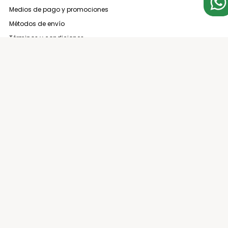
Medios de pago y promociones
Métodos de envío
Términos y condiciones
Arrepentimiento de compra
3794 137000
contacto@espaciocasa.com.ar
Sucursales
Medios de pago