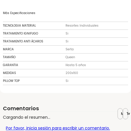
Más Especificaciones
TECNOLOGIA MATERIAL
Resortes Individuales
TRATAMIENTO IGNIFUGO
Si
TRATAMIENTO ANTI ÁCAROS
Si
MARCA
Serta
TAMAÑO
Queen
GARANTIA
Hasta 5 años
MEDIDAS
200x160
PILLOW TOP
Si
Comentarios
Más r
To
Cargando el resumen…
Por favor, inicia sesión para escribir un comentario.