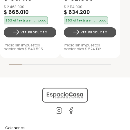
$
2
.
463
.
000
$
2
.
114
.
000
$
665
.
010
$
634
.
200
20% off extra
en un pago
20% off extra
en un pago
VER PRODUCTO
VER PRODUCTO
Precio sin impuestos
Precio sin impuestos
nacionales $ 549.595
nacionales $ 524.132
Colchones