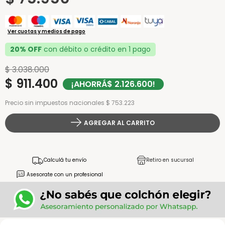
Ver cuotas y medios de pago
20% OFF
con débito o crédito en 1 pago
$
3
.
038
.
000
$
911
.
400
¡AHORRÁ
$
2
.
126
.
600
!
Precio sin impuestos nacionales $ 753.223
AGREGAR AL CARRITO
Calculá tu envío
Retiro en sucursal
Asesorate con un profesional