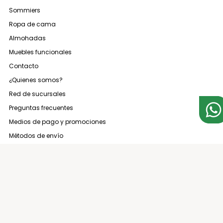
Sommiers
Ropa de cama
Almohadas
Muebles funcionales
Contacto
¿Quienes somos?
Red de sucursales
Preguntas frecuentes
Medios de pago y promociones
Métodos de envío
Términos y condiciones
Arrepentimiento de compra
3794 137000
contacto@espaciocasa.com.ar
Sucursales