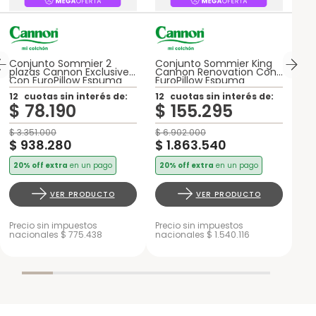
Conjunto Sommier 2
Conjunto Sommier King
plazas Cannon Exclusive
Cannon Renovation Con
Con EuroPillow Espuma
EuroPillow Espuma
12
cuotas sin interés de:
12
cuotas sin interés de:
$
78
.
190
$
155
.
295
$
3
.
351
.
000
$
6
.
902
.
000
$
938
.
280
$
1
.
863
.
540
20% off extra
en un pago
20% off extra
en un pago
VER PRODUCTO
VER PRODUCTO
Precio sin impuestos
Precio sin impuestos
nacionales $ 775.438
nacionales $ 1.540.116