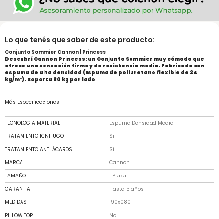
Lo que tenés que saber de este producto:
Conjunto Sommier Cannon | Princess
Descubrí Cannon Princess: un Conjunto Sommier muy cómodo que
ofrece una sensación firme y de resistencia media. Fabricado con
espuma de alta densidad (Espuma de poliuretano flexible de 24
kg/m³). Soporta 80 kg por lado
Más Especificaciones
TECNOLOGIA MATERIAL
Espuma Densidad Media
TRATAMIENTO IGNIFUGO
Si
TRATAMIENTO ANTI ÁCAROS
Si
MARCA
Cannon
TAMAÑO
1 Plaza
GARANTIA
Hasta 5 años
MEDIDAS
190x080
PILLOW TOP
No