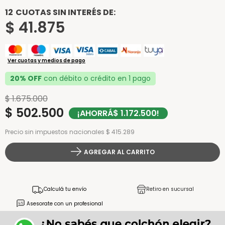
12
CUOTAS SIN INTERÉS DE:
$
41
.
875
Ver cuotas y medios de pago
20% OFF
con débito o crédito en 1 pago
$
1
.
675
.
000
$
502
.
500
¡AHORRÁ
$
1
.
172
.
500
!
Precio sin impuestos nacionales $ 415.289
AGREGAR AL CARRITO
Calculá tu envío
Retiro en sucursal
Asesorate con un profesional