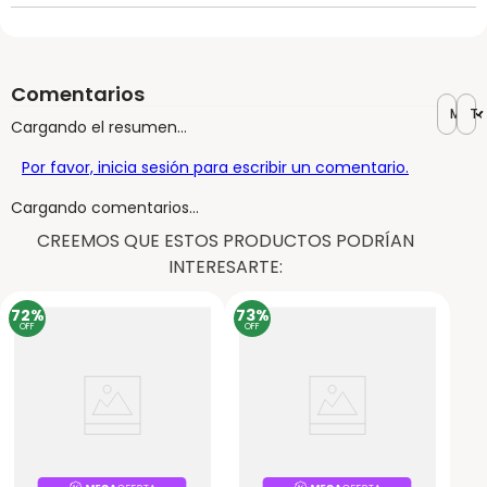
Comentarios
Más r
To
Cargando el resumen…
Por favor, inicia sesión para escribir un comentario.
Cargando comentarios…
CREEMOS QUE ESTOS PRODUCTOS PODRÍAN
INTERESARTE:
72%
73%
OFF
OFF