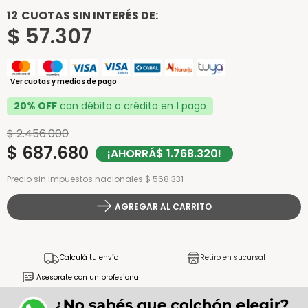
12
CUOTAS SIN INTERÉS DE:
$
57
.
307
Ver cuotas y medios de pago
20% OFF
con débito o crédito en 1 pago
$
2
.
456
.
000
$
687
.
680
¡AHORRÁ
$
1
.
768
.
320
!
Precio sin impuestos nacionales $ 568.331
AGREGAR AL CARRITO
Calculá tu envío
Retiro en sucursal
Asesorate con un profesional