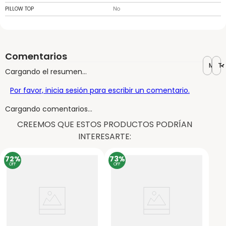
PILLOW TOP
No
Comentarios
Más r
To
Cargando el resumen…
Por favor, inicia sesión para escribir un comentario.
Cargando comentarios…
CREEMOS QUE ESTOS PRODUCTOS PODRÍAN
INTERESARTE:
72%
73%
OFF
OFF