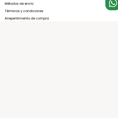
Métodos de envío
Términos y condiciones
Arrepentimiento de compra
3794 137000
contacto@espaciocasa.com.ar
Sucursales
Medios de pago
Medios de Envío