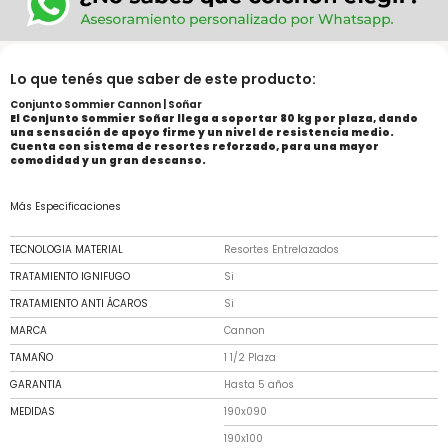
Lo que tenés que saber de este producto:
Conjunto Sommier Cannon | Soñar
El Conjunto Sommier Soñar llega a soportar 80 kg por plaza, dando
una sensación de apoyo firme y un nivel de resistencia medio.
Cuenta con sistema de resortes reforzado, para una mayor
comodidad y un gran descanso.
Más Especificaciones
TECNOLOGIA MATERIAL
Resortes Entrelazados
TRATAMIENTO IGNIFUGO
Si
TRATAMIENTO ANTI ÁCAROS
Si
MARCA
Cannon
TAMAÑO
1 1/2 Plaza
GARANTIA
Hasta 5 años
MEDIDAS
190x090
190x100