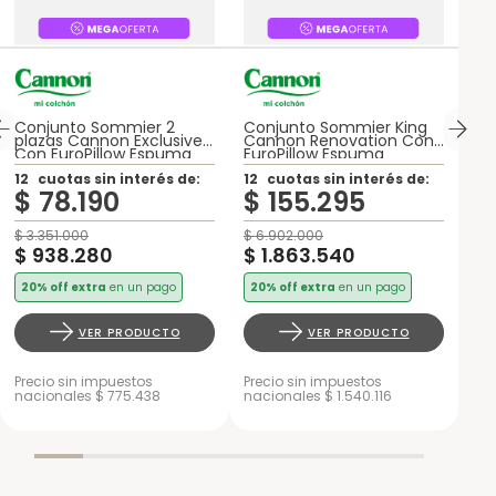
Conjunto Sommier 2
Conjunto Sommier King
plazas Cannon Exclusive
Cannon Renovation Con
Con EuroPillow Espuma
EuroPillow Espuma
12
cuotas sin interés de:
12
cuotas sin interés de:
$
78
.
190
$
155
.
295
$
3
.
351
.
000
$
6
.
902
.
000
$
938
.
280
$
1
.
863
.
540
20% off extra
en un pago
20% off extra
en un pago
VER PRODUCTO
VER PRODUCTO
Precio sin impuestos
Precio sin impuestos
nacionales $ 775.438
nacionales $ 1.540.116