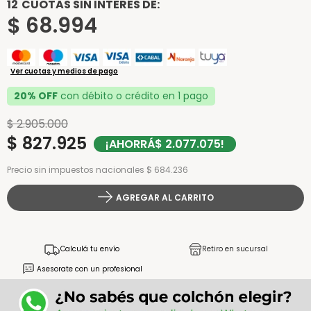
12
CUOTAS SIN INTERÉS DE:
$
68
.
994
Ver cuotas y medios de pago
20% OFF
con débito o crédito en 1 pago
$
2
.
905
.
000
$
827
.
925
¡AHORRÁ
$
2
.
077
.
075
!
Precio sin impuestos nacionales $ 684.236
AGREGAR AL CARRITO
Calculá tu envío
Retiro en sucursal
Asesorate con un profesional