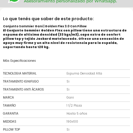
Lo que tenés que saber de este producto:
Conjunto Sommier Gani | Golden Flex 3.0 Con Pillow
El Conjunto Sommier Golden Flex con pillow tiene una estructura de
espuma de altísima densidad (33 kgs/m3), capa extra de confort
pillow top y tejido Jackard matelaseado. Ofrece una sensación de
apoyo muy firme y un alto nivel de resistencia para la espalda,
soportando hasta 120 kg.
Más Especificaciones
TECNOLOGIA MATERIAL
Espuma Densidad Alta
TRATAMIENTO IGNIFUGO
Si
TRATAMIENTO ANTI ÁCAROS
Si
MARCA
Gani
TAMAÑO
1 1/2 Plaza
GARANTIA
Hasta 5 años
MEDIDAS
190x100
PILLOW TOP
Si