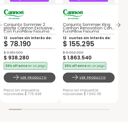
Conjunto Sommier 2
Conjunto Sommier King
plazas Cannon Exclusive
Cannon Renovation Con
Con EuroPillow Espuma
EuroPillow Espuma
12
cuotas sin interés de:
12
cuotas sin interés de:
$
78
.
190
$
155
.
295
$
3
.
351
.
000
$
6
.
902
.
000
$
938
.
280
$
1
.
863
.
540
20% off extra
en un pago
20% off extra
en un pago
VER PRODUCTO
VER PRODUCTO
Precio sin impuestos
Precio sin impuestos
nacionales $ 775.438
nacionales $ 1.540.116