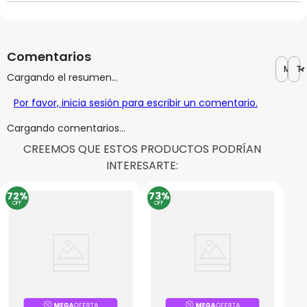
Comentarios
Más r
To
Cargando el resumen…
Por favor, inicia sesión para escribir un comentario.
Cargando comentarios…
CREEMOS QUE ESTOS PRODUCTOS PODRÍAN
INTERESARTE:
72%
73%
OFF
OFF