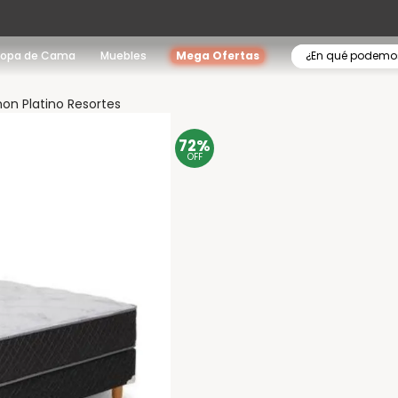
¿En qué podemo
Ropa de Cama
Muebles
Mega Ofertas
on Platino Resortes
72%
OFF