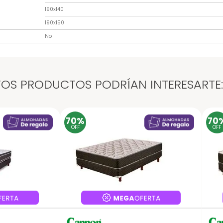
190x140
190x150
No
OS PRODUCTOS PODRÍAN INTERESARTE:
70%
70
OFF
OFF