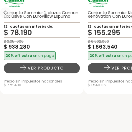
Conjunto Sommier 2 plazas Cannon
Conjunto Sommier K
Exclusive Con EuroPillow Espuma
Renovation Con Euro
12
cuotas sin interés de:
12
cuotas sin interés 
$
78
.
190
$
155
.
295
$
3
.
351
.
000
$
6
.
902
.
000
$
938
.
280
$
1
.
863
.
540
20% off extra
en un pago
20% off extra
en un p
VER PRODUCTO
VER PR
Precio sin impuestos nacionales
Precio sin impuestos na
$ 775.438
$ 1.540.116