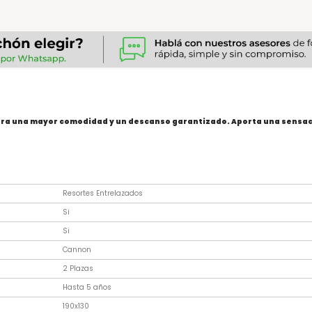
ara una mayor comodidad y un descanso garantizado. Aporta una sensaci
Resortes Entrelazados
Si
Si
Cannon
2 Plazas
Hasta 5 años
190x130