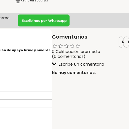
Retiro en sucursal
Comentarios
Más
ón de apoyo firme y nivel de
0 Calificación promedio
(0 comentarios)
Escribe un comentario
No hay comentarios.
Agregar comentario
Título
Califica el producto de 1 a 5
estrellas