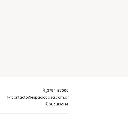
3794 137000
contacto@espaciocasa.com.ar
Sucursales