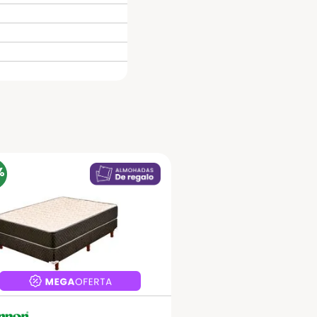
Tu nombre
Dirección de email
Escribe un comentario
%
Enviar comentario