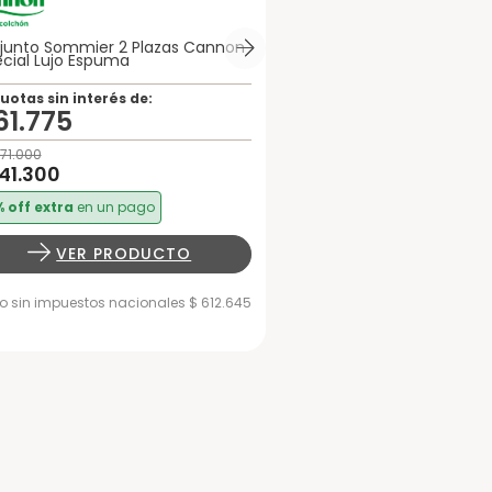
junto Sommier 2 Plazas Cannon
cial Lujo Espuma
uotas sin interés de:
61
.
775
71
.
000
41
.
300
 off extra
en un pago
VER PRODUCTO
io sin impuestos nacionales $ 612.645