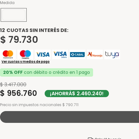
Medida
190x140
12
CUOTAS SIN INTERÉS DE:
$
79
.
730
Ver cuotas y medios de pago
20% OFF
con débito o crédito en 1 pago
$
3
.
417
.
000
$
956
.
760
¡AHORRÁ
$
2
.
460
.
240
!
Precio sin impuestos nacionales $ 790.711