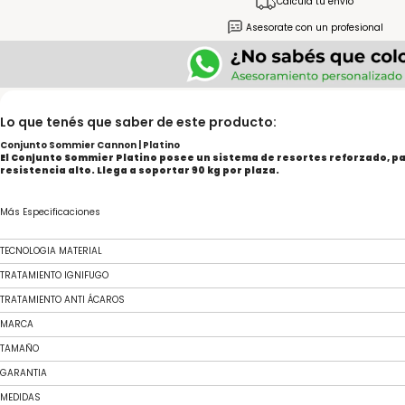
Calculá tu envío
Asesorate con un profesional
Lo que tenés que saber de este producto:
Conjunto Sommier Cannon | Platino
El Conjunto Sommier Platino posee un sistema de resortes reforzado, p
resistencia alto. Llega a soportar 90 kg por plaza.
Más Especificaciones
TECNOLOGIA MATERIAL
TRATAMIENTO IGNIFUGO
TRATAMIENTO ANTI ÁCAROS
MARCA
TAMAÑO
GARANTIA
MEDIDAS