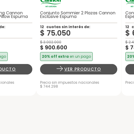
ing Cannon
Conjunto Sommier 2 Plazas Cannon
Con
Pillow Espuma
Exclusive Espuma
Espe
de:
12
cuotas sin interés de:
12
c
$
75
.
050
$
$
3
.
002
.
000
$
2
.
4
$
900
.
600
$
7
ago
20% off extra
en un pago
20%
ODUCTO
VER PRODUCTO
cionales
Precio sin impuestos nacionales
Prec
$ 744.298