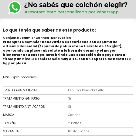
Lo que tenés que saber de este producto:
Conjunto Sommier Cannon | Renovation
El Conjunto Sommier Renovation es fabricado con espuma de
altísima densidad (Espuma de poliuretano flexible de 35 kg/m³),
aportando un placer absoluto a la hora de dormir y el mayor
bienestar a tu cuerpo. Esto brinda una sensación de apoyo extra
firme y un nivel de resistencia muy alto, con un soporte de hasta 120
kg por plaza.
Más Especificaciones
TECNOLOGIA MATERIAL
Espuma Densidad Alta
TRATAMIENTO IGNIFUGO
Si
TRATAMIENTO ANTI ÁCAROS
Si
MARCA
Cannon
TAMAÑO
2 Plazas
GARANTIA
Hasta 5 años