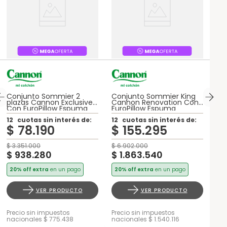
Conjunto Sommier 2
Conjunto Sommier King
plazas Cannon Exclusive
Cannon Renovation Con
Con EuroPillow Espuma
EuroPillow Espuma
12
cuotas sin interés de:
12
cuotas sin interés de:
$
78
.
190
$
155
.
295
$
3
.
351
.
000
$
6
.
902
.
000
$
938
.
280
$
1
.
863
.
540
20% off extra
en un pago
20% off extra
en un pago
VER PRODUCTO
VER PRODUCTO
Precio sin impuestos
Precio sin impuestos
nacionales $ 775.438
nacionales $ 1.540.116