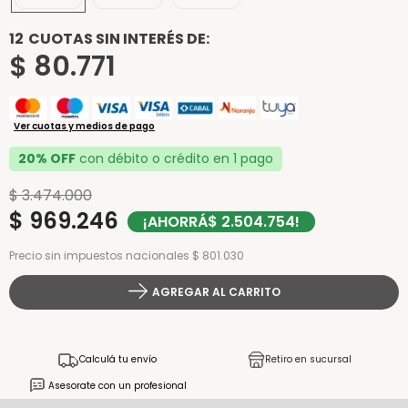
12
CUOTAS SIN INTERÉS DE:
$
80
.
771
Ver cuotas y medios de pago
20% OFF
con débito o crédito en 1 pago
$
3
.
474
.
000
$
969
.
246
¡AHORRÁ
$
2
.
504
.
754
!
Precio sin impuestos nacionales $ 801.030
AGREGAR AL CARRITO
Calculá tu envío
Retiro en sucursal
Asesorate con un profesional