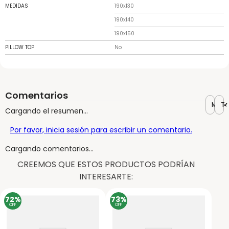
MEDIDAS
190x130
190x140
190x150
PILLOW TOP
No
Comentarios
Más r
To
Cargando el resumen…
Por favor, inicia sesión para escribir un comentario.
Cargando comentarios…
CREEMOS QUE ESTOS PRODUCTOS PODRÍAN
INTERESARTE:
72%
73%
OFF
OFF