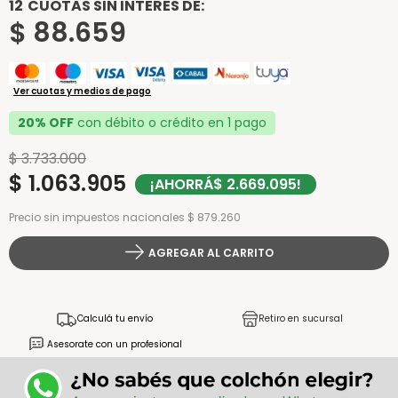
12
CUOTAS SIN INTERÉS DE:
$
88
.
659
Ver cuotas y medios de pago
20% OFF
con débito o crédito en 1 pago
$
3
.
733
.
000
$
1
.
063
.
905
¡AHORRÁ
$
2
.
669
.
095
!
Precio sin impuestos nacionales $ 879.260
AGREGAR AL CARRITO
Calculá tu envío
Retiro en sucursal
Asesorate con un profesional