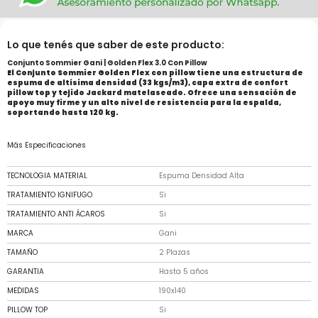
Lo que tenés que saber de este producto:
Conjunto Sommier Gani | Golden Flex 3.0 Con Pillow
El Conjunto Sommier Golden Flex con pillow tiene una estructura de
espuma de altísima densidad (33 kgs/m3), capa extra de confort
pillow top y tejido Jackard matelaseado. Ofrece una sensación de
apoyo muy firme y un alto nivel de resistencia para la espalda,
soportando hasta 120 kg.
Más Especificaciones
TECNOLOGIA MATERIAL
Espuma Densidad Alta
TRATAMIENTO IGNIFUGO
Si
TRATAMIENTO ANTI ÁCAROS
Si
MARCA
Gani
TAMAÑO
2 Plazas
GARANTIA
Hasta 5 años
MEDIDAS
190x140
PILLOW TOP
Si