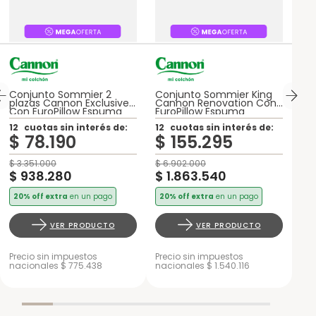
Conjunto Sommier 2
Conjunto Sommier King
plazas Cannon Exclusive
Cannon Renovation Con
Con EuroPillow Espuma
EuroPillow Espuma
12
cuotas sin interés de:
12
cuotas sin interés de:
$
78
.
190
$
155
.
295
$
3
.
351
.
000
$
6
.
902
.
000
$
938
.
280
$
1
.
863
.
540
20% off extra
en un pago
20% off extra
en un pago
VER PRODUCTO
VER PRODUCTO
Precio sin impuestos
Precio sin impuestos
nacionales $ 775.438
nacionales $ 1.540.116