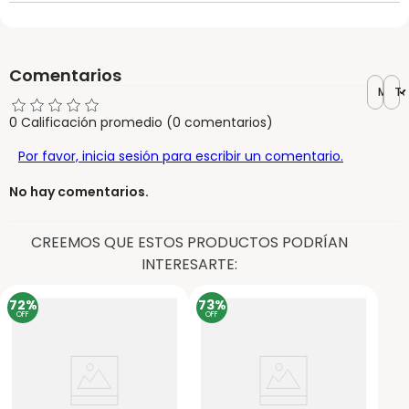
Comentarios
Más r
To
0 Calificación promedio
(0 comentarios)
Por favor, inicia sesión para escribir un comentario.
No hay comentarios.
CREEMOS QUE ESTOS PRODUCTOS PODRÍAN
INTERESARTE:
72%
73%
OFF
OFF