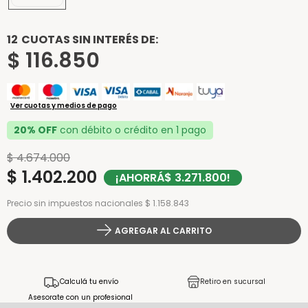
12
CUOTAS SIN INTERÉS DE:
$
116
.
850
Ver cuotas y medios de pago
20% OFF
con débito o crédito en 1 pago
$
4
.
674
.
000
$
1
.
402
.
200
¡AHORRÁ
$
3
.
271
.
800
!
Precio sin impuestos nacionales $ 1.158.843
AGREGAR AL CARRITO
Calculá tu envío
Retiro en sucursal
Asesorate con un profesional