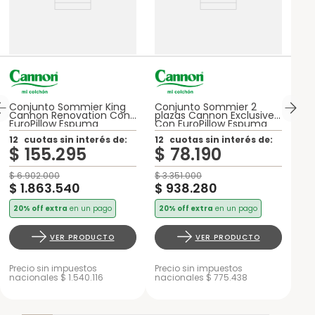
Conjunto Sommier King
Conjunto Sommier 2
Cannon Renovation Con
plazas Cannon Exclusive
EuroPillow Espuma
Con EuroPillow Espuma
12
cuotas sin interés de:
12
cuotas sin interés de:
$
155
.
295
$
78
.
190
$
6
.
902
.
000
$
3
.
351
.
000
$
1
.
863
.
540
$
938
.
280
20% off extra
en un pago
20% off extra
en un pago
VER PRODUCTO
VER PRODUCTO
Precio sin impuestos
Precio sin impuestos
nacionales $ 1.540.116
nacionales $ 775.438