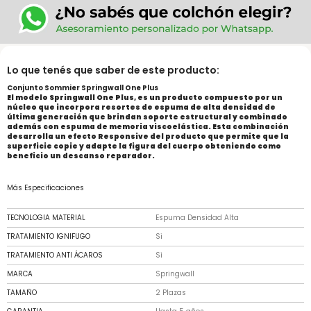
Lo que tenés que saber de este producto:
Conjunto Sommier Springwall One Plus
El modelo Springwall One Plus, es un producto compuesto por un
núcleo que incorpora resortes de espuma de alta densidad de
última generación que brindan soporte estructural y combinado
además con espuma de memoria viscoelástica. Esta combinación
desarrolla un efecto Responsive del producto que permite que la
superficie copie y adapte la figura del cuerpo obteniendo como
beneficio un descanso reparador.
Más Especificaciones
TECNOLOGIA MATERIAL
Espuma Densidad Alta
TRATAMIENTO IGNIFUGO
Si
TRATAMIENTO ANTI ÁCAROS
Si
MARCA
Springwall
TAMAÑO
2 Plazas