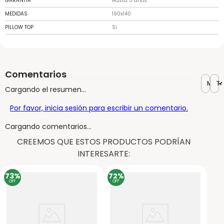
GARANTIA
Hasta 5 años
MEDIDAS
190x140
PILLOW TOP
Si
Comentarios
Más r
To
Cargando el resumen…
Por favor, inicia sesión para escribir un comentario.
Cargando comentarios…
CREEMOS QUE ESTOS PRODUCTOS PODRÍAN
INTERESARTE:
73%
72%
OFF
OFF