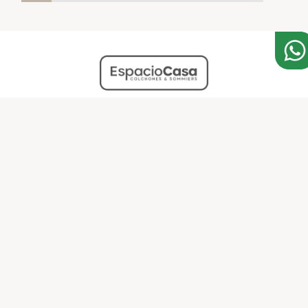
Colchones
Sommiers
Ropa de cama
Almohadas
Muebles funcionales
Contacto
¿Quienes somos?
Red de sucursales
Preguntas frecuentes