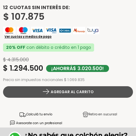
12
CUOTAS SIN INTERÉS DE:
$
107
.
875
Ver cuotas y medios de pago
20% OFF
con débito o crédito en 1 pago
$
4
.
315
.
000
$
1
.
294
.
500
¡AHORRÁ
$
3
.
020
.
500
!
Precio sin impuestos nacionales $ 1.069.835
AGREGAR AL CARRITO
Calculá tu envío
Retiro en sucursal
Asesorate con un profesional