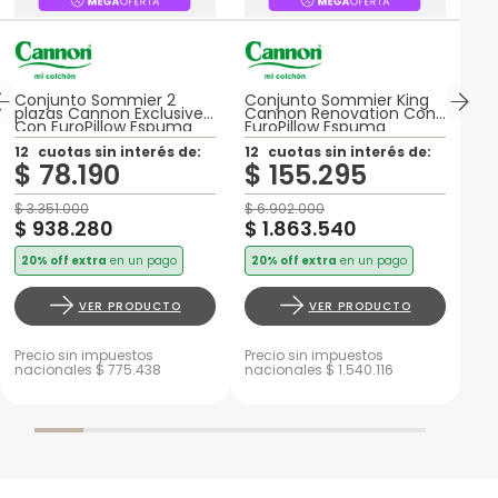
Conjunto Sommier 2
Conjunto Sommier King
plazas Cannon Exclusive
Cannon Renovation Con
Con EuroPillow Espuma
EuroPillow Espuma
12
cuotas sin interés de:
12
cuotas sin interés de:
$
78
.
190
$
155
.
295
$
3
.
351
.
000
$
6
.
902
.
000
$
938
.
280
$
1
.
863
.
540
20% off extra
en un pago
20% off extra
en un pago
VER PRODUCTO
VER PRODUCTO
Precio sin impuestos
Precio sin impuestos
nacionales $ 775.438
nacionales $ 1.540.116