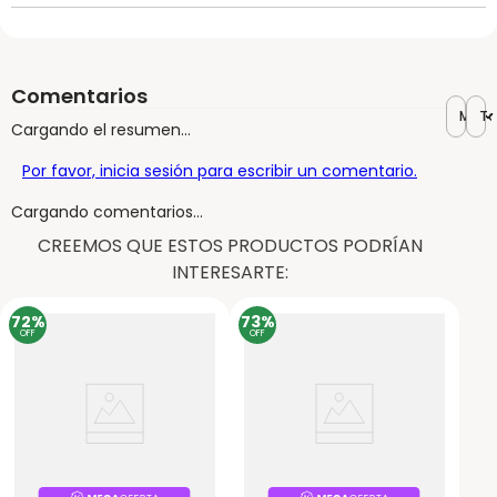
Comentarios
Más r
To
Cargando el resumen…
Por favor, inicia sesión para escribir un comentario.
Cargando comentarios…
CREEMOS QUE ESTOS PRODUCTOS PODRÍAN
INTERESARTE:
72%
73%
OFF
OFF