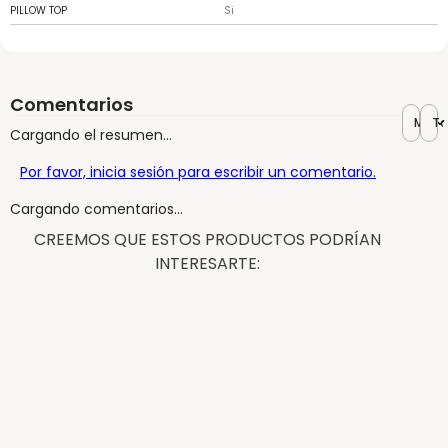
PILLOW TOP
Si
Comentarios
Más r
To
Cargando el resumen…
Por favor, inicia sesión para escribir un comentario.
Cargando comentarios…
CREEMOS QUE ESTOS PRODUCTOS PODRÍAN
INTERESARTE:
73%
70%
OFF
OFF