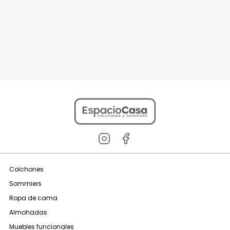
Conjunto Sommier King
Conjunto Sommier 2
Cannon Renovation Con
Plazas Cannon Exclusive
EuroPillow Espuma
Espuma
12
cuotas sin interés de:
12
cuotas sin interés de:
$
155
.
295
$
75
.
050
$
6
.
902
.
000
$
3
.
002
.
000
$
1
.
863
.
540
$
900
.
600
20% off extra
en un pago
20% off extra
en un pago
VER PRODUCTO
VER PRODUCTO
Precio sin impuestos
Precio sin impuestos
nacionales $ 1.540.116
nacionales $ 744.298