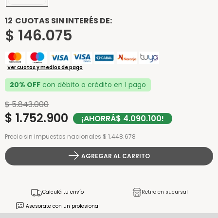
12
CUOTAS SIN INTERÉS DE:
$
146
.
075
Ver cuotas y medios de pago
20% OFF
con débito o crédito en 1 pago
$
5
.
843
.
000
$
1
.
752
.
900
¡AHORRÁ
$
4
.
090
.
100
!
Precio sin impuestos nacionales $ 1.448.678
AGREGAR AL CARRITO
Calculá tu envío
Retiro en sucursal
Asesorate con un profesional