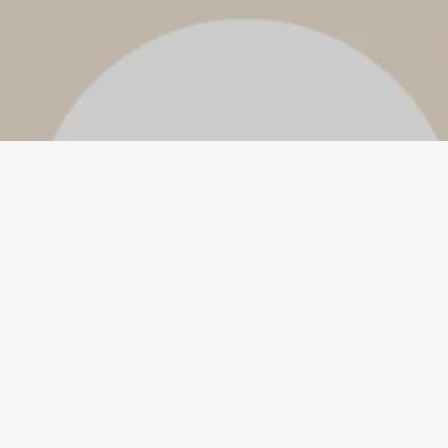
Colchones
Sommiers
Ropa de cama
Almohadas
Muebles funcionales
Contacto