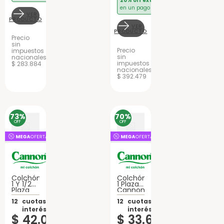
20% off extra
en un pago
VER
PRODUCTO
VER
PRODUCTO
Precio
sin
Precio
impuestos
sin
nacionales
impuestos
$ 283.884
nacionales
$ 392.479
73%
70%
OFF
OFF
Colchón
Colchón
1 Y 1/2
1 Plaza
Plaza
Cannon
Cannon
Exclusive
Exclusive
12
cuotas sin
Espuma
12
cuotas sin
Con
interés de:
interés de:
EuroPillow
$
42
.
008
$
33
.
675
Espuma