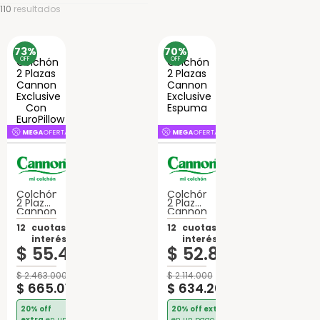
110
resultados
73%
70%
OFF
OFF
Colchón
Colchón
2 Plazas
2 Plazas
Cannon
Cannon
Exclusive
Exclusive
Con
12
cuotas sin
Espuma
12
cuotas sin
EuroPillow
interés de:
interés de:
Espuma
$
55
.
418
$
52
.
850
$
2
.
463
.
000
$
2
.
114
.
000
$
665
.
010
$
634
.
200
20% off
20% off extra
extra
en un
en un pago