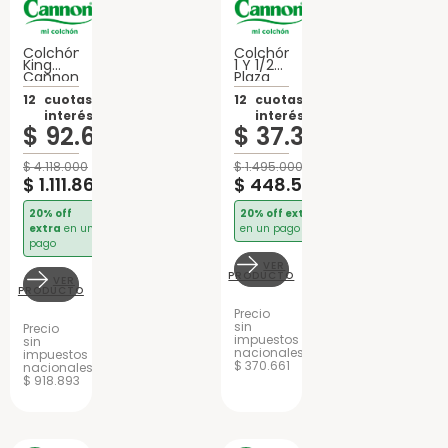
Colchón
Colchón
King
1 Y 1/2
Cannon
Plaza
Exclusive
Cannon
Con
12
cuotas sin
Exclusive
12
cuotas sin
EuroPillow
Espuma
interés de:
interés de:
Espuma
$
92
.
655
$
37
.
375
$
4
.
118
.
000
$
1
.
495
.
000
$
1
.
111
.
860
$
448
.
500
20% off
20% off extra
extra
en un
en un pago
pago
VER
PRODUCTO
VER
PRODUCTO
Precio
sin
Precio
impuestos
sin
nacionales
impuestos
$ 370.661
nacionales
$ 918.893