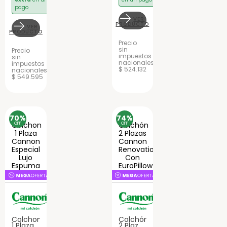
pago
VER
PRODUCTO
VER
PRODUCTO
Precio
sin
Precio
impuestos
sin
nacionales
impuestos
$ 524.132
nacionales
$ 549.595
70%
74%
OFF
OFF
Colchon
Colchón
1 Plaza
2 Plazas