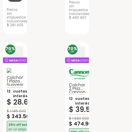
Precio
sin
Precio
impuestos
sin
nacionales
impuestos
$ 483.967
nacionales
$ 281.405
70%
70%
OFF
OFF
Colchón
1 Plaza
Suavegom
Colchon
Merit
2 Plazas
Espuma
12
cuotas sin
Cannon
Especial
interés de:
Lujo
12
cuotas sin
$
28
.
625
Espuma
interés de:
$
39
.
575
$
1
.
145
.
000
$
343
.
500
$
1
.
583
.
000
$
474
.
900
20% off extra
en un pago