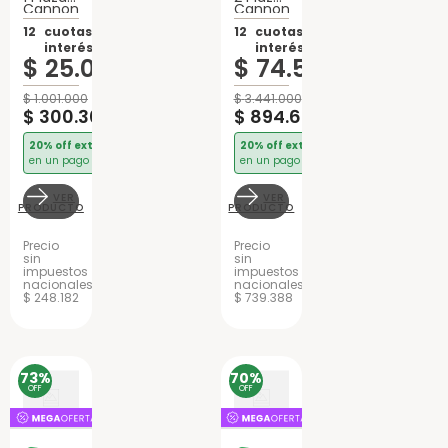
Cannon
Cannon
Especial
Renovation
Lujo
12
cuotas sin
Con
12
cuotas sin
Espuma
EuroPillow
interés de:
interés de:
Espuma
$
25
.
025
$
74
.
555
$
1
.
001
.
000
$
3
.
441
.
000
$
300
.
300
$
894
.
660
20% off extra
20% off extra
en un pago
en un pago
VER
VER
PRODUCTO
PRODUCTO
Precio
Precio
sin
sin
impuestos
impuestos
nacionales
nacionales
$ 248.182
$ 739.388
73%
70%
OFF
OFF