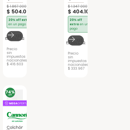
$
1
.
867
.
000
$
1
.
347
.
000
$
504
.
090
$
404
.
100
20% off extra
20% off
en un pago
extra
en un
pago
VER
PRODUCTO
VER
PRODUCTO
Precio
sin
Precio
impuestos
sin
nacionales
impuestos
$ 416.603
nacionales
$ 333.967
74%
OFF
Colchón