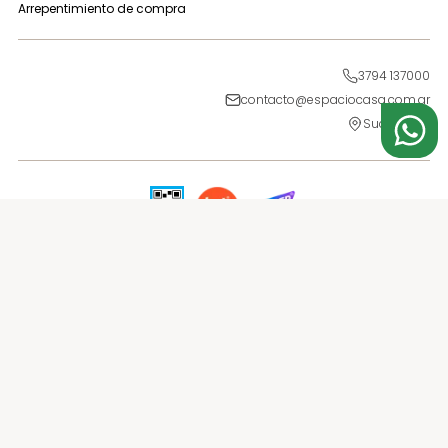
Arrepentimiento de compra
3794 137000
contacto@espaciocasa.com.ar
Sucursales
Medios de pago
Medios de Envío
2024 - Espacio Casa | Colchones y Sommiers - Todos los derechos reservados.
CATTANEO EMMANUEL CESAR ANDRES