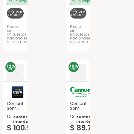
en un pago
en un pago
VER
VER
PRODUCTO
PRODUCTO
Precio
Precio
sin
sin
impuestos
impuestos
nacionales
nacionales
$ 1.355.689
$ 879.260
72%
70%
OFF
OFF
Conjunto
Conjunto
Sommier
Sommier
2 Plazas
2 Plazas
12
cuotas sin
12
cuotas sin
Gani
Cannon
interés de:
interés de:
Gold
Doral
$
100
.
510
$
89
.
775
Spring
Resortes
3.0