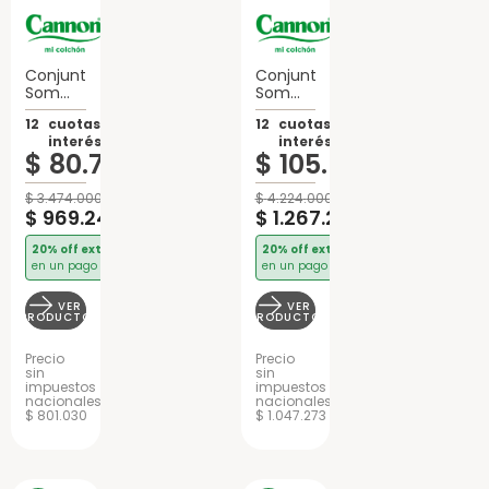
Conjunto
Conjunto
Sommier
Sommier
2
2 Plazas
12
cuotas sin
12
cuotas sin
plazas
Cannon
interés de:
interés de:
Cannon
Doral
$
80
.
771
$
105
.
600
Renovation
Pillow
Espuma
Top
Resortes
$
3
.
474
.
000
$
4
.
224
.
000
$
969
.
246
$
1
.
267
.
200
20% off extra
20% off extra
en un pago
en un pago
VER
VER
PRODUCTO
PRODUCTO
Precio
Precio
sin
sin
impuestos
impuestos
nacionales
nacionales
$ 801.030
$ 1.047.273