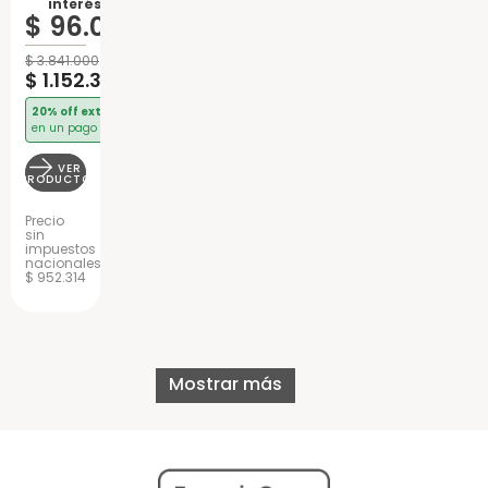
interés de:
Florida
$
96
.
025
Resortes
$
3
.
841
.
000
$
1
.
152
.
300
20% off extra
en un pago
VER
PRODUCTO
Precio
sin
impuestos
nacionales
$ 952.314
Mostrar más