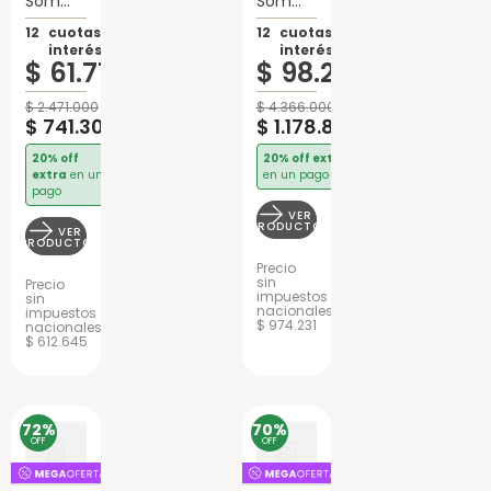
Sommier
Sommier
2 Plazas
2
12
cuotas sin
12
cuotas sin
Cannon
plazas
interés de:
interés de:
Especial
Cannon
$
61
.
775
$
98
.
235
Lujo
Renovation
Espuma
Con
EuroPillow
$
2
.
471
.
000
$
4
.
366
.
000
$
741
.
300
Espuma
$
1
.
178
.
820
20% off
20% off extra
extra
en un
en un pago
pago
VER
PRODUCTO
VER
PRODUCTO
Precio
sin
Precio
impuestos
sin
nacionales
impuestos
$ 974.231
nacionales
$ 612.645
72%
70%
OFF
OFF