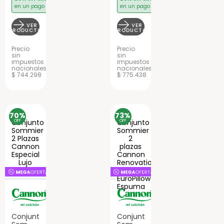
en un pago
en un pago
VER
VER
PRODUCTO
PRODUCTO
Precio
Precio
sin
sin
impuestos
impuestos
nacionales
nacionales
$ 744.298
$ 775.438
70%
73%
OFF
OFF
Conjunto
Conjunto