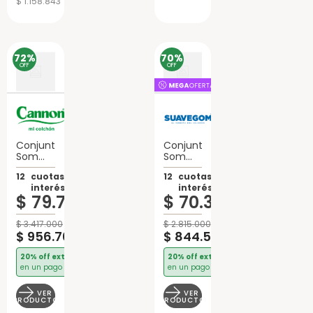
$ 1.158.843
72%
70%
OFF
OFF
Conjunto
Conjunto
Sommier
Sommier
2 Plazas
2 Plazas
12
cuotas sin
12
cuotas sin
Cannon
Suavegom
interés de:
interés de:
Platino
Merit
$
79
.
730
$
70
.
375
Resortes
Espuma
$
3
.
417
.
000
$
2
.
815
.
000
$
956
.
760
$
844
.
500
20% off extra
20% off extra
en un pago
en un pago
VER
VER
PRODUCTO
PRODUCTO