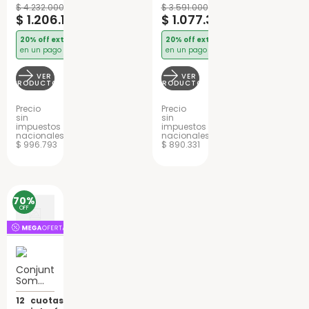
Pillow
$
4
.
232
.
000
$
3
.
591
.
000
Resortes
$
1
.
206
.
120
$
1
.
077
.
300
20% off extra
20% off extra
en un pago
en un pago
VER
VER
PRODUCTO
PRODUCTO
Precio
Precio
sin
sin
impuestos
impuestos
nacionales
nacionales
$ 996.793
$ 890.331
70%
OFF
Conjunto
Sommier
2 Plazas
12
cuotas sin
Serta