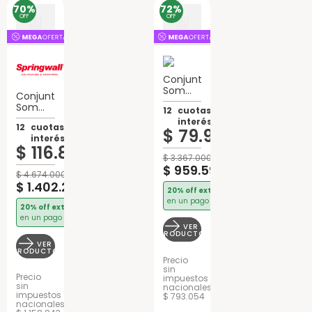
70%
72%
OFF
OFF
Conjunto
Sommier
Conjunto
2 Plazas
Sommier
12
cuotas sin
Suavegom
2 Plazas
interés de:
Merit
12
cuotas sin
Springwall
$
79
.
967
Con
interés de:
One
Pillow
$
116
.
850
Plus
Espuma
$
3
.
367
.
000
Europillow
$
959
.
595
Espuma
$
4
.
674
.
000
$
1
.
402
.
200
20% off extra
en un pago
20% off extra
en un pago
VER
PRODUCTO
VER
PRODUCTO
Precio
sin
Precio
impuestos
sin
nacionales
impuestos
$ 793.054
nacionales